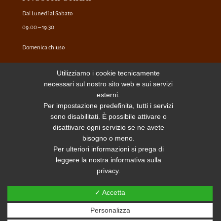
Dal Lunedì al Sabato
09.00 – 19.30
Domenica chiuso
Utilizziamo i cookie tecnicamente
CONTATTI
necessari sul nostro sito web e sui servizi
esterni.
Via della Moscova 27, 20121 Milano
Per impostazione predefinita, tutti i servizi
+39 02 6599498
sono disabilitati. È possibile attivare o
info@anticopastificiomoscova.com
disattivare ogni servizio se ne avete
bisogno o meno.
P.Iva 12381860159
Per ulteriori informazioni si prega di
leggere la nostra informativa sulla
privacy.
✓ Accetta
Personalizza