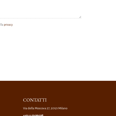
ella
privacy
CONTATTI
Via della Moscova 27, 20121 Milano
+39 02 6599498