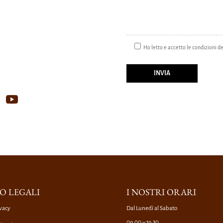
Ho letto e accetto le condizioni d
O LEGALI
I NOSTRI ORARI
vacy
Dal Lunedì al Sabato
09.00 – 19.30