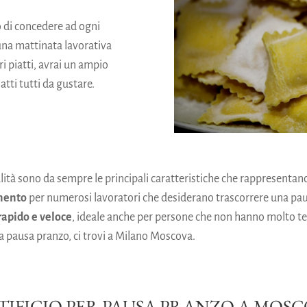
o di concedere ad ogni
una mattinata lavorativa
ri piatti, avrai un ampio
atti tutti da gustare.
à sono da sempre le principali caratteristiche che rappresentano 
imento
per numerosi lavoratori che desiderano trascorrere una pau
rapido e veloce
, ideale anche per persone che non hanno molto t
r la pausa pranzo, ci trovi a Milano Moscova.
TIFICIO PER PAUSA PRANZO A MOS