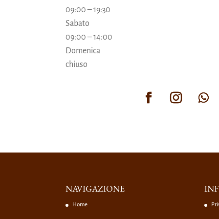
09:00
–
19:30
Sabato
09:00
–
14:00
Domenica
chiuso
NAVIGAZIONE
INF
Home
Pri